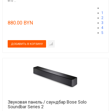
его ...
1
2
880.00 BYN
3
4
5
Звуковая панель / саундбар Bose Solo
Soundbar Series 2