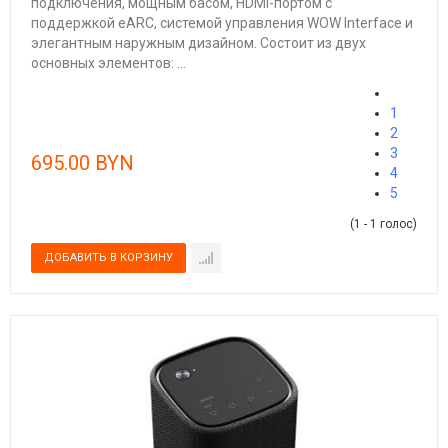
подключения, мощным басом, HDMI-портом с
поддержкой eARC, системой управления WOW Interface и
элегантным наружным дизайном. Состоит из двух
основных элементов: ...
1
2
3
695.00 BYN
4
5
(1 - 1 голос)