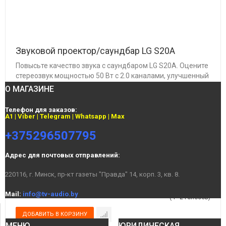
СТРАНИЦА 1 ИЗ 5
Звуковой проектор/саундбар LG S20A
Повысьте качество звука с саундбаром LG S20A. Оцените
стереозвук мощностью 50 Вт с 2.0 каналами, улучшенный
технологиями DTS Digital Surround и Dolby Digital для
О МАГАЗИНЕ
полного погружения в виртуальный объемный звук.
Транслируйте музыку по беспроводной сети через
Телефон для заказов:
Bluetooth (SBC/AAC) или используйте ...
A1 | Viber | Telegram | Whatsapp | Max
+375296507795
1
2
Адрес для почтовых отправлений:
3
350.00 BYN
4
220116, г. Минск, пр-кт газеты "Правда" 14, корп. 3, кв. 8.
5
Mail:
info@tv-audio.by
(4 - 2 голосов)
МЕНЮ
ЮРИДИЧЕСКАЯ