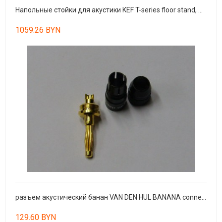
Напольные стойки для акустики KEF T-series floor stand, Black (пара)
1059.26 BYN
разъем акустический банан VAN DEN HUL BANANA connector B-352 (шт)
129.60 BYN