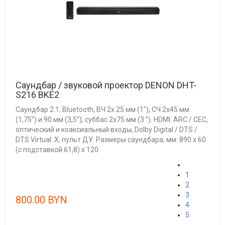
Саундбар / звуковой проектор DENON DHT-
S216 BKE2
Саундбар 2.1, Bluetooth, ВЧ 2х 25 мм (1"), СЧ 2x45 мм
(1,75”) и 90 мм (3,5”), суббас 2х75 мм (3 ”). HDMI: ARC / CEC,
оптический и коаксиальный входы, Dolby Digital / DTS /
DTS Virtual: X, пульт ДУ. Размеры саундбара, мм: 890 х 60
(с подставкой 61,8) х 120
1
2
3
800.00 BYN
4
5