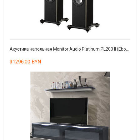
Акустика напольная Monitor Audio Platinum PL200 II (Ebony, Piano Black, Rosewood), пара clone
31296.00 BYN