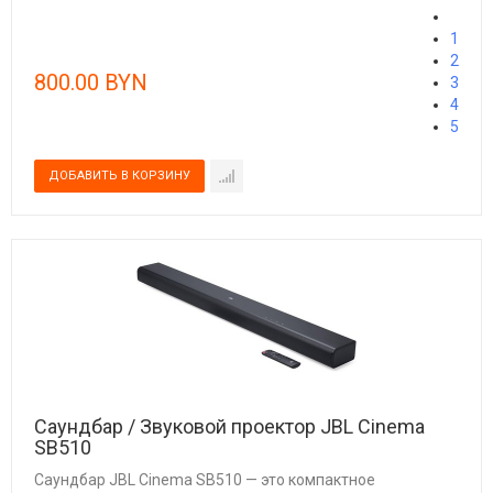
1
2
800.00 BYN
3
4
5
Саундбар / Звуковой проектор JBL Cinema
SB510
Саундбар JBL Cinema SB510 — это компактное