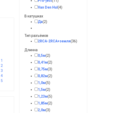
Pro-ject
(11)
Van Den Hul
(4)
В катушках
Да
(2)
Тип разъёмов
2RCA-2RCA+земля
(36)
Длинна
0,5м
(2)
1
0,41м
(2)
2
0,75м
(3)
3
4
0,82м
(2)
5
1,0м
(5)
1,5м
(2)
1,23м
(5)
1,85м
(2)
2,0м
(3)