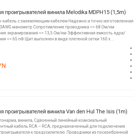
я проигрывателей винила Melodika MDPH15 (1,5m)
o-кабель с заземляющим кабелем Надежно и точно изготовленная
23AWG манометр Сопротивление проводника <= 68 Ом/км
ие экранирования <= 13,5 Ом/км Эффективная емкость ядра/
ия <= 65 пФ Щит выполнен в виде плетеной сетки 160 х ...
YN
я проигрывателей винила Van den Hul The Isis (1m)
тонарма, винила, Сдвоенный линейный коаксиальный
нтный кабель RCA – RCA, предназначенный для подключения
проигрывателя к предусилителю. Проводники из посеребренной