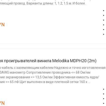
яющий провод. Варианты длины: 1, 1.2, 1.5 м. И более.
YN
ля проигрывателей винила Melodika MDPH20 (2m)
o-кабель с заземляющим кабелем Надежно и точно изготовленная
23AWG манометр Сопротивление проводника <= 68 Ом/км
ие экранирования <= 13,5 Ом/км Эффективная емкость ядра/
ия <= 65 пФ Щит выполнен в виде плетеной сетки 160 х ...
YN