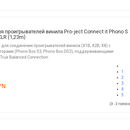
я проигрывателей винила Pro-ject Connect it Phono S
XLR (1,23m)
 для соединения проигрывателей винила (X1B, X2B, X8) с
торами (Phono Box S3, Phono Box DS3), поддерживающими
True Balanced Connection
1
2
3
YN
4
5
(3 - 2 голосо