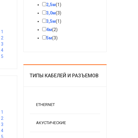
2,5м
(1)
3,0м
(3)
3,5м
(1)
4м
(2)
1
2
5м
(3)
3
4
5
ТИПЫ КАБЕЛЕЙ И РАЗЪЕМОВ
C
ETHERNET
1
2
АКУСТИЧЕСКИЕ
3
4
5