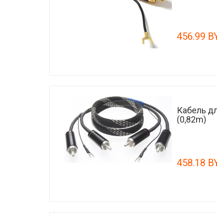
456.99 B
Кабель дл
(0,82m)
458.18 B