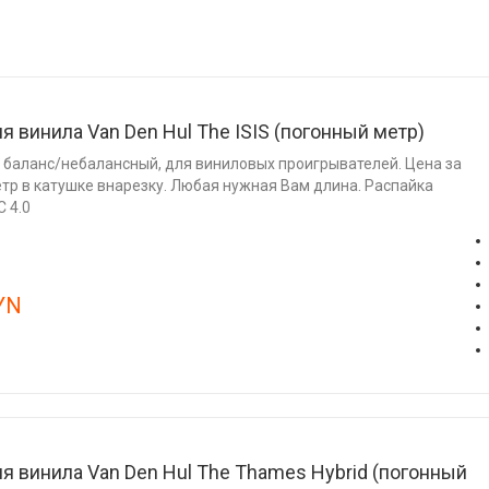
я винила Van Den Hul The ISIS (погонный метр)
 баланс/небалансный, для виниловых проигрывателей. Цена за
тр в катушке внарезку. Любая нужная Вам длина. Распайка
 4.0
YN
я винила Van Den Hul The Thames Hybrid (погонный