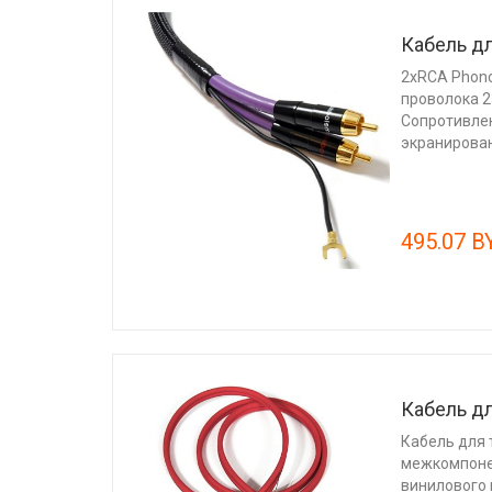
Кабель дл
2xRCA Phon
проволока 
Сопротивлен
экранирован
495.07 B
Кабель дл
Кабель для 
межкомпоне
винилового 