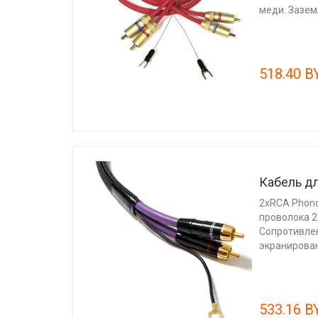
меди. Заземл
518.40 B
Кабель д
2xRCA Phon
проволока 
Сопротивлен
экранирован
533.16 B