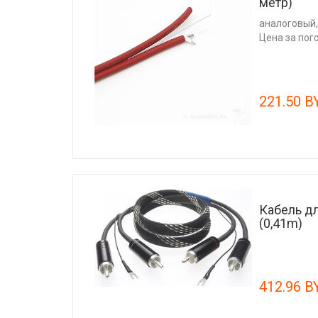
метр)
аналоговый,
Цена за пог
221.50 B
Кабель дл
(0,41m)
412.96 B