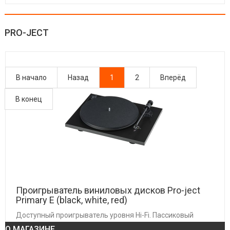
PRO-JECT
В начало
Назад
1
2
Вперёд
В конец
СТРАНИЦА 1 ИЗ 2
Проигрыватель виниловых дисков Pro-ject
Primary E (black, white, red)
Доступный проигрыватель уровня Hi-Fi. Пассиковый
привод, ручное переключение скорости 33 и 45 об/мин.
О МАГАЗИНЕ