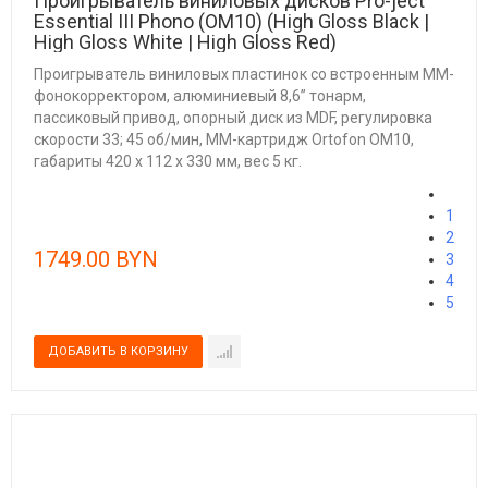
Проигрыватель виниловых дисков Pro-ject
Essential III Phono (OM10) (High Gloss Black |
High Gloss White | High Gloss Red)
Проигрыватель виниловых пластинок со встроенным ММ-
фонокорректором, алюминиевый 8,6” тонарм,
пассиковый привод, опорный диск из MDF, регулировка
скорости 33; 45 об/мин, ММ-картридж Ortofon OM10,
габариты 420 х 112 х 330 мм, вес 5 кг.
1
2
1749.00 BYN
3
4
5