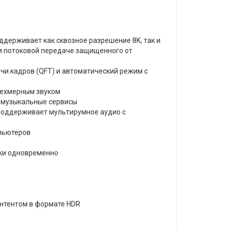
ддерживает как сквозное разрешение 8K, так и
ри потоковой передаче защищенного от
чи кадров (QFT) и автоматический режим с
рехмерным звуком
и музыкальные сервисы
 (поддерживает мультирумное аудио с
мпьютеров
ики одновременно
онтентом в формате HDR