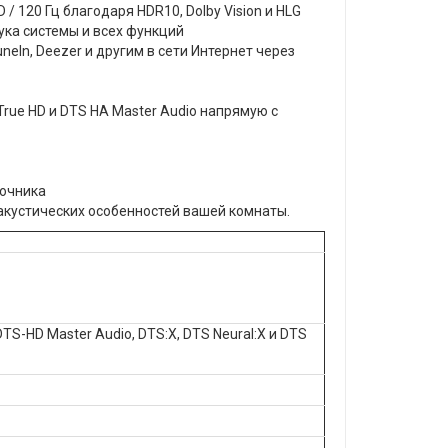
 120 Гц благодаря HDR10, Dolby Vision и HLG
ука системы и всех функций
neIn, Deezer и другим в сети Интернет через
rue HD и DTS HA Master Audio напрямую с
точника
 акустических особенностей вашей комнаты.
, DTS-HD Master Audio, DTS:X, DTS Neural:X и DTS