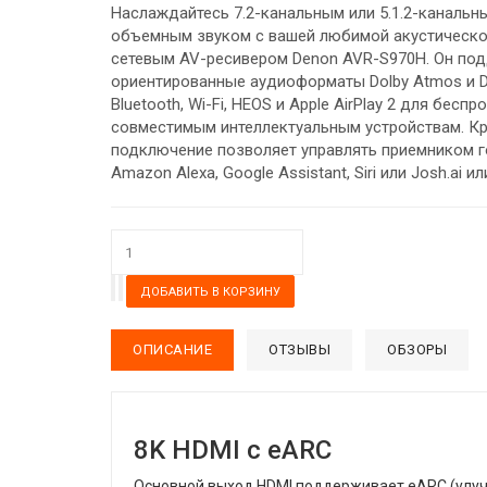
Наслаждайтесь 7.2-канальным или 5.1.2-каналь
объемным звуком с вашей любимой акустической
сетевым AV-ресивером Denon AVR-S970H. Он по
ориентированные аудиоформаты Dolby Atmos и D
Bluetooth, Wi-Fi, HEOS и Apple AirPlay 2 для бес
совместимым интеллектуальным устройствам. Кр
подключение позволяет управлять приемником г
Amazon Alexa, Google Assistant, Siri или Josh.ai 
ОПИСАНИЕ
ОТЗЫВЫ
ОБЗОРЫ
8K HDMI с eARC
Основной выход HDMI поддерживает eARC (улуч