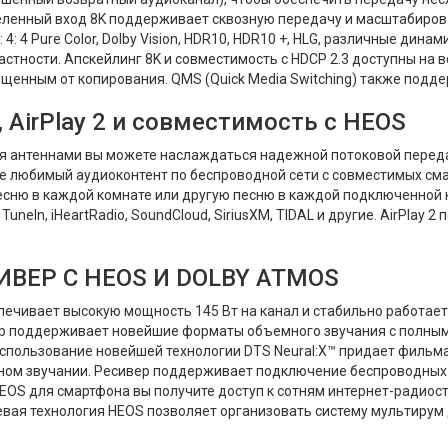
ленный вход 8K поддерживает сквозную передачу и масштабирование
: 4 Pure Color, Dolby Vision, HDR10, HDR10 +, HLG, различные дин
астности. Апскейлинг 8K и совместимость с HDCP 2.3 доступны на 
щенным от копирования. QMS (Quick Media Switching) также подд
, AirPlay 2 и совместимость с HEOS
я антеннами вы можете наслаждаться надежной потоковой передач
те любимый аудиоконтент по беспроводной сети с совместимых сма
песню в каждой комнате или другую песню в каждой подключенной
TuneIn, iHeartRadio, SoundCloud, SiriusXM, TIDAL и другие. AirPla
ИВЕР С HEOS И DOLBY ATMOS
ечивает высокую мощность 145 Вт на канал и стабильно работает
р поддерживает новейшие форматы объемного звучания с полным 
ion. Использование новейшей технологии DTS Neural:X™ придает фил
ом звучании. Ресивер поддерживает подключение беспроводных уст
HEOS для смартфона вы получите доступ к сотням интернет-радио
сетевая технология HEOS позволяет организовать систему мультирум