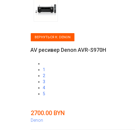
ВЕРНУТЬСЯ К: DENON
AV ресивер Denon AVR-S970H
1
2
3
4
5
2700.00 BYN
Denon