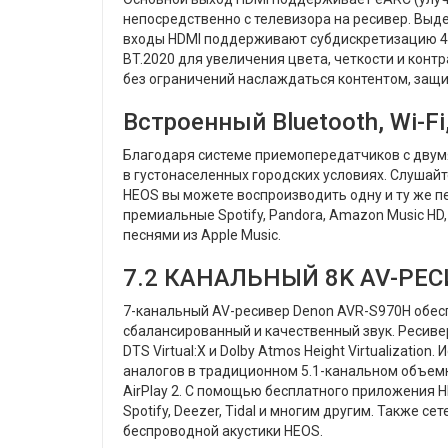
непосредственно с телевизора на ресивер. Выде
входы HDMI поддерживают субдискретизацию 4: 4
BT.2020 для увеличения цвета, четкости и контр
без ограничений наслаждаться контентом, защи
Встроенный Bluetooth, Wi-Fi
Благодаря системе приемопередатчиков с двум
в густонаселенных городских условиях. Слушай
HEOS вы можете воспроизводить одну и ту же 
премиальные Spotify, Pandora, Amazon Music HD, 
песнями из Apple Music.
7.2 КАНАЛЬНЫЙ 8K AV-РЕС
7-канальный AV-ресивер Denon AVR-S970H обесп
сбалансированный и качественный звук. Ресиве
DTS Virtual:X и Dolby Atmos Height Virtualizat
аналогов в традиционном 5.1-канальном объемн
AirPlay 2. С помощью бесплатного приложения 
Spotify, Deezer, Tidal и многим другим. Также 
беспроводной акустики HEOS.