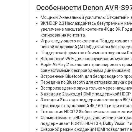
Особенности Denon AVR-S9
Мощный 7-канальный усилитель: Открытый и 
8K/HDCP 2.3 Наслаждайтесь безупречным каче
увеличение масштаба контента 4K до 8K. Под
копирования контента.
Игры следующего поколения. Поддерживает те
низкой задержкой (ALLM) для игры без заде
Поддержка форматов объемного звучания Dol
Встроенный Wi-Fi для прослушивания музыки 
Apple AirPlay 2 позволяет транслировать пря
совместимыми беспроводными динамиками)
Встроенный Bluetooth для беспроводного пр
Передача по Bluetooth для отправки звука с 
Воспроизведение звука только через наушник
6 входов и 2 выхода HDMI с поддержкой HDCP 
3 входа и 2 выхода поддерживают видео 8K / 60
Три входа с поддержкой 4K / 60 Гц и три вход
Технология HDCP 2.3 обеспечивает совместимо
Совместимость с HDR для увеличения контрас
поддерживает HDR10, HDR10 +, Dolby Vision ™ 
Сквозной режим ожидания HDMI позволяет пе