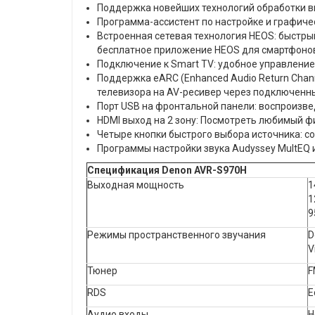
Поддержка новейших технологий обработки вид
Программа-ассистент по настройке и графиче
Встроенная сетевая технология HEOS: быстрый 
бесплатное приложение HEOS для смартфонов 
Подключение к Smart TV: удобное управление
Поддержка eARC (Enhanced Audio Return Chann
телевизора на AV-ресивер через подключенн
Порт USB на фронтальной панели: воспроизве
HDMI выход на 2 зону: Посмотреть любимый ф
Четыре кнопки быстрого выбора источника: с
Программы настройки звука Audyssey MultEQ 
Спецификация Denon AVR-S970H
Выходная мощность
1
1
9
Режимы пространственного звучания
D
V
Тюнер
F
RDS
Е
Аудио входы
Н