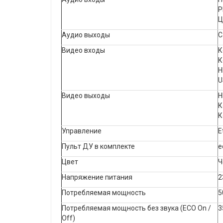
P
Ц
Аудио выходы
С
Видео входы
К
К
H
U
Видео выходы
H
К
К
Управление
E
Пульт ДУ в комплекте
е
Цвет
Ч
Напряжение питания
2
Потребляемая мощность
5
Потребляемая мощность без звука (ECO On /
3
Off)