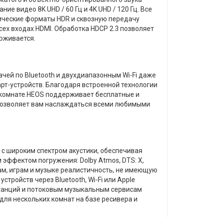
 видео 8K UHD / 60 Гц и 4K UHD / 120 Гц. Все
амические форматы HDR и сквозную передачу
всех входах HDMI. Обработка HDCP 2.3 позволяет
ерживается.
ей по Bluetooth и двухдиапазонным Wi-Fi даже
рт-устройств. Благодаря встроенной технологии
 комнате.HEOS поддерживает бесплатные и
y 2 позволяет вам наслаждаться всеми любимыми
 с широким спектром акустики, обеспечивая
эффектом погружения: Dolby Atmos, DTS: X,
ьмам, играм и музыке реалистичность, не имеющую
ройств через Bluetooth, Wi-Fi или Apple
станций и потоковым музыкальным сервисам
 для нескольких комнат на базе ресивера и