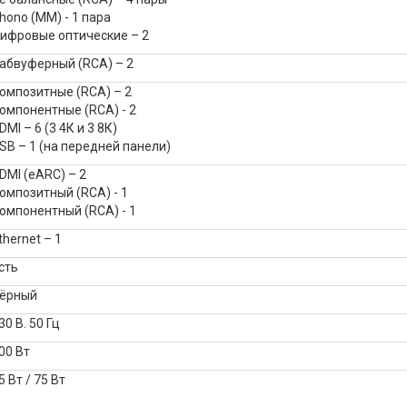
hono (MM) - 1 пара
ифровые оптические – 2
абвуферный (RCA) – 2
омпозитные (RCA) – 2
омпонентные (RCA) - 2
DMI – 6 (3 4К и 3 8К)
SB – 1 (на передней панели)
DMI (eARC) – 2
омпозитный (RCA) - 1
омпонентный (RCA) - 1
thernet – 1
сть
ёрный
30 В. 50 Гц
00 Вт
5 Вт / 75 Вт