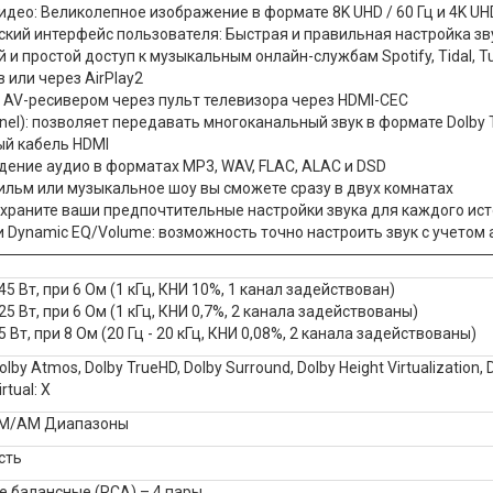
ео: Великолепное изображение в формате 8K UHD / 60 Гц и 4K UHD /
ский интерфейс пользователя: Быстрая и правильная настройка зв
и простой доступ к музыкальным онлайн-службам Spotify, Tidal, Tu
или через AirPlay2
 AV-ресивером через пульт телевизора через HDMI-CEC
el): позволяет передавать многоканальный звук в формате Dolby T
ый кабель HDMI
дение аудио в форматах MP3, WAV, FLAC, ALAC и DSD
ильм или музыкальное шоу вы сможете сразу в двух комнатах
охраните ваши предпочтительные настройки звука для каждого ис
и Dynamic EQ/Volume: возможность точно настроить звук с учетом
45 Вт, при 6 Ом (1 кГц, КНИ 10%, 1 канал задействован)
25 Вт, при 6 Ом (1 кГц, КНИ 0,7%, 2 канала задействованы)
5 Вт, при 8 Ом (20 Гц - 20 кГц, КНИ 0,08%, 2 канала задействованы)
olby Atmos, Dolby TrueHD, Dolby Surround, Dolby Height Virtualization
irtual: X
M/AM Диапазоны
сть
е балансные (RCA) – 4 пары