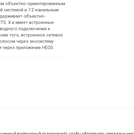
ным объектно-ориентированным
 системой и 7.2-канальным
ддерживает объектно-
TS: X и имеет встроенные
проводного подключения к
оме того, встроенное сетевое
олосом через экосистему
или через приложение HEOS.
шенный возвратный аудиоканал), чтобы обеспечить передачу нес