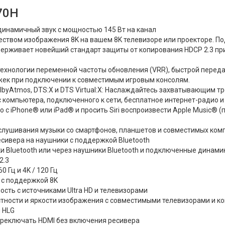
70H
динамичный звук с мощностью 145 Вт на канал
ством изображения 8K на вашем 8K телевизоре или проекторе. По
держивает новейший стандарт защиты от копирования HDCP 2.3 п
хнологии переменной частоты обновления (VRR), быстрой переда
ржек при подключении к совместимым игровым консолям.
byAtmos, DTS:X и DTS Virtual:X: Наслаждайтесь захватывающим т
с компьютера, подключенного к сети, бесплатное интернет-радио 
мо с iPhone® или iPad® и просить Siri воспроизвести Apple Music®
ослушивания музыки со смартфонов, планшетов и совместимых ко
ресивера на наушники с поддержкой Bluetooth
и Bluetooth или через наушники Bluetooth и подключенные динам
2.3
 Гц и 4K / 120 Гц
а с поддержкой 8K
сть с источниками Ultra HD и телевизорами
тности и яркости изображения с совместимыми телевизорами и к
и HLG
реключать HDMI без включения ресивера